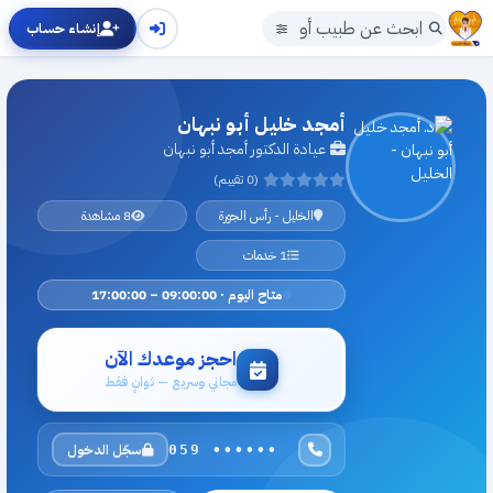
إنشاء حساب
أمجد خليل أبو نبهان
عيادة الدكتور أمجد أبو نبهان
(0 تقييم)
الخليل - رأس الجورة
8 مشاهدة
1 خدمات
متاح اليوم · 09:00:00 – 17:00:00
احجز موعدك الآن
مجاني وسريع — ثوانٍ فقط
سجّل الدخول
059 ••••••