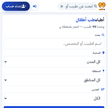
إنشاء حساب
أطباء
طب أطفال
وجدنا
95
طبيب — احجز بضغطة زر.
بحث
المدينة
المنطقة
الجنس