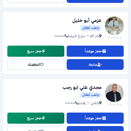
عزمي أبو خليل
طب أطفال
رام الله — شارع النهضة
•••••••
احجز موعداً
حجز سريع
متابعة
المفضلة
مجدي علي ابو رجب
طب أطفال
نابلس — رفيديا
•••••••
احجز موعداً
حجز سريع