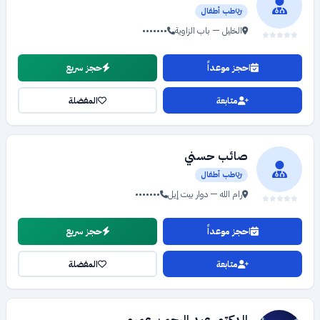
طب أطفال
الخليل — باب الزاوية
•••••••
احجز موعداً
حجز سريع
متابعة
المفضلة
صائب حسني
طب أطفال
رام الله — دوار بيت إيل
•••••••
احجز موعداً
حجز سريع
متابعة
المفضلة