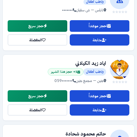
طب أطفال
نابلس — ش سفيان
•••••••
احجز موعداً
حجز سريع
متابعة
المفضلة
اياد زيد الكيلاني
طب أطفال
1+ حجز هذا الشهر
جنين — مجمع جنين
059•••••••
احجز موعداً
حجز سريع
متابعة
المفضلة
حاتم محمود شحادة