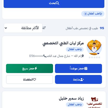
بحث
طب أطفال
×
95
طبيب في تخصص طب أطفال
مركز ليان الطبي التخصصي
طب أطفال
رام الله — شارع جمال عبد الناصر
056•••••••
احجز موعداً
حجز سريع
متابعة
المفضلة
زياد سمير خليل
طب أطفال