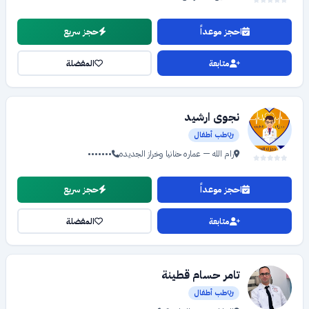
احجز موعداً
حجز سريع
متابعة
المفضلة
نجوى ارشيد
طب أطفال
رام الله — عماره حنانيا وخراز الجديده
•••••••
احجز موعداً
حجز سريع
متابعة
المفضلة
تامر حسام قطينة
طب أطفال