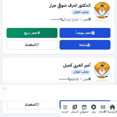
الدكتور اشرف شوقي جرار
طب أطفال
جنين — شارع ابو بكر
•••••••
احجز موعداً
حجز سريع
متابعة
المفضلة
أمير العربي كميل
طب أطفال
جنين — قباطية
•••••••
×
احجز موعداً
حجز سريع
متابعة
المفضلة
المزيد
الرئيسية
الأقسام
ريلز
حجوزاتي
السجل