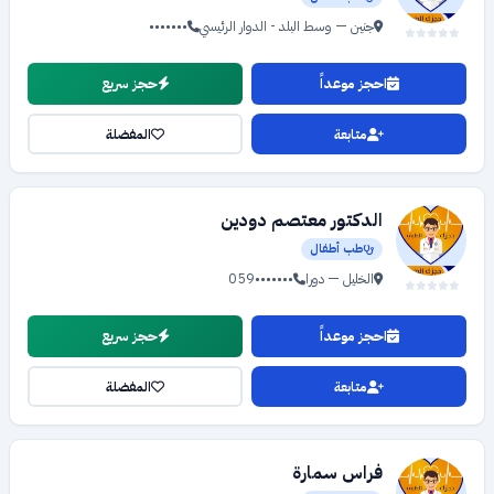
جنين — وسط البلد - الدوار الرئيسي
•••••••
احجز موعداً
حجز سريع
متابعة
المفضلة
الدكتور معتصم دودين
طب أطفال
الخليل — دورا
059•••••••
احجز موعداً
حجز سريع
متابعة
المفضلة
فراس سمارة