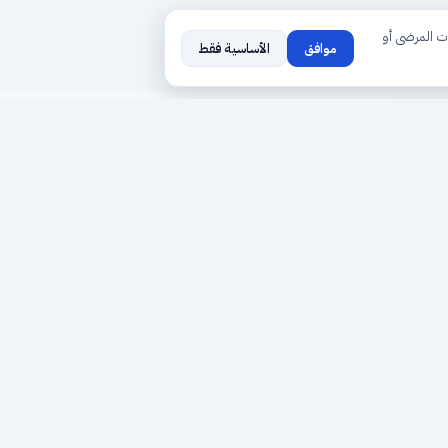
ت المرضى أو
موافق
الأساسية فقط
روابط سريعة
خدماتنا
من نحن
أطباؤنا
سياسة الخصوصية
حجز موعد
الشروط والأحكام
لوحة الطبيب
حول حجزك الطبي
المحفظة الطبية
تواصل معنا
نقاط المكافآت
انضم إلينا