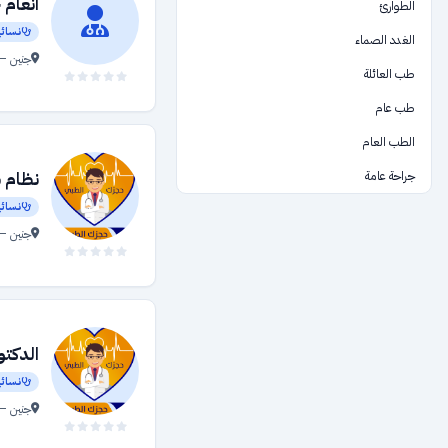
انعام 
الطوارئ
نسائي
الغدد الصماء
جنين — 
طب العائلة
طب عام
الطب العام
جراحة عامة
نظام 
نسائي
الرعاية الصحية
جنين — 
السمع والنطق
طب اعشاب طبية
المستشفيات والمراكز الطبية والمختبرات
العقم والإخصاب
الدكت
باطني
نسائي
جنين — 
فحوصات طبية
تجهيزات طبية