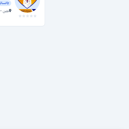
نسائي
علاج طبيعي
جنين —
الأطراف الصناعية والأجهزة المساعدة
الطب النفسي
الأشعة
الروماتيزم وآلام المفاصل
الامراض الصدرية
المسالك البولية
الجهاز الدوراني
جراحة الاوعية الدموية
أمراض الدم