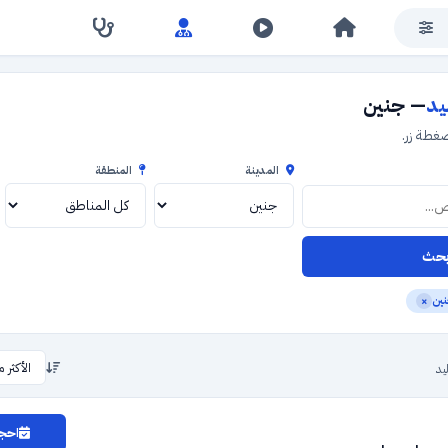
يد
— جنين
طة زر.
المدينة
المنطقة
حث
ين
×
يد
احجز