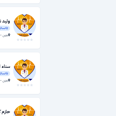
أعصاب
طب نووي
وليد ن
الزيارة المنزلية
نسائي
جنين — 
تغذية العلاجية
نسائية وتوليد
الأورام
طب عيون
سناء ا
البصريات
نسائي
جراحة الوجه والفكين
جنين —
عظام
الأنف والأذن والحنجرة
طب أطفال
حازم ك
صيدليات