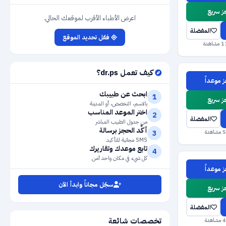
 سريع
اعرض الأطباء الأقرب لموقعك الحالي.
المفضلة
فعّل تحديد الموقع
كيف تعمل dr.ps؟
 موعداً
ابحث عن طبيبك
1
 سريع
بالاسم، التخصص، أو المدينة
اختر الموعد المناسب
2
المفضلة
من جدول الطبيب المباشر
أكِّد الحجز برسالة
3
SMS مجانية للتأكيد
تابع موعدك وتقاريرك
4
كل شيء في مكان واحد آمن
 موعداً
سجّل مجاناً وابدأ الآن
 سريع
المفضلة
تخصصات شائعة