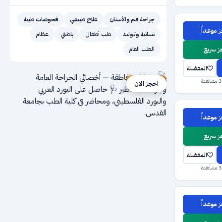
جراحة فم والأسنان
علاج طبيعي
فحوصات طبية
 موعداً
نسائية وتوليد
طب أطفال
باطني
عظام
 سريع
الطب العام
المفضلة
إعلان ممول
احجز الان
 موعداً
 سريع
المفضلة
 موعداً