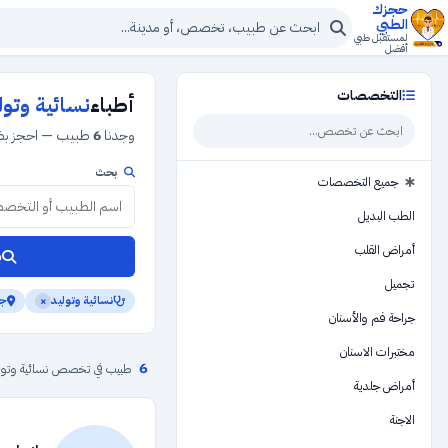
حجزك
الطبي
لمستقبل طبي
أفضل
التخصصات
أطباء
نسائية وتول
وجدنا
6
طبيب — احجز بضغ
بحث
جميع التخصصات
الطب البديل
أمراض القلب
ب
تجميل
نسائية وتوليد
جن
×
جراحة فم والأسنان
مختبرات الاسنان
6
طبيب في تخصص نسائية وتول
أمراض جلدية
الاجنة