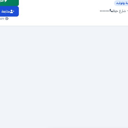
حجز
ة وتوليد
 شارع حيفا
•••••••
متابعة
349 مشاهدة