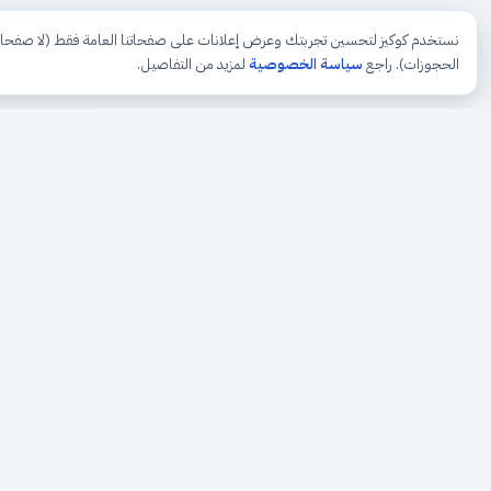
نستخدم كوكيز لتحسين تجربتك وعرض إعلانات على صفحاتنا العامة فقط (لا صفحا
الحجوزات). راجع
سياسة الخصوصية
لمزيد من التفاصيل.
حجزك الطبي
لمستقبل طبي أفضل
منصة رقمية متكاملة تربط المرضى بأطبائهم، وتُيسّر إدارة
المواعيد والسجلات الطبية بكل سهولة وأمان.