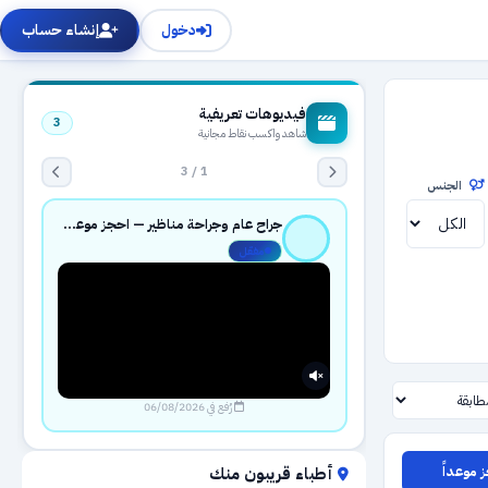
دخول
إنشاء حساب
فيديوهات تعريفية
3
شاهد واكسب نقاط مجانية
1 / 3
الجنس
جراح عام وجراحة مناظير — احجز موعدك بثقة عبر حجزك الطبي
مفعّل
رُفع في 06/08/2026
 موعداً
أطباء قريبون منك