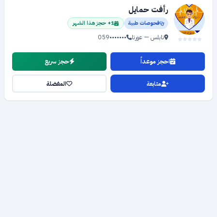
رأفت حمايل
فحوصات طبية
1+ حجز هذا الشهر
نابلس — عورتا
059•••••••
احجز موعداً
حجز سريع
متابعة
المفضلة