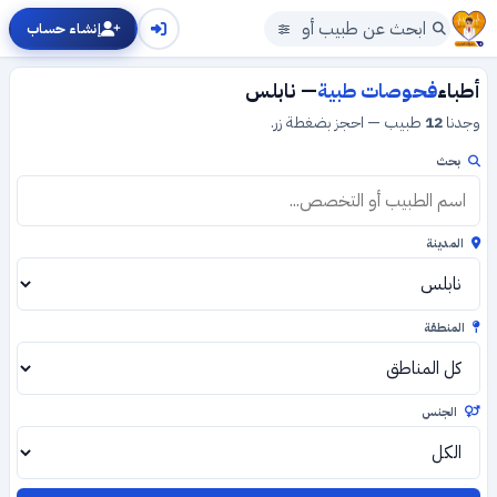
إنشاء حساب
أطباء
فحوصات طبية
— نابلس
وجدنا
12
طبيب — احجز بضغطة زر.
بحث
المدينة
المنطقة
الجنس