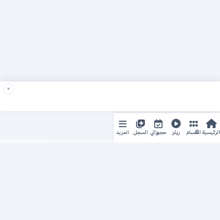
×
المزيد
الرئيسية
الأقسام
ريلز
حجوزاتي
السجل
حجزك الطبي
لمستقبل طبي أفضل
منصة رقمية متكاملة تربط المرضى بأطبائهم، وتُيسّر إدارة
المواعيد والسجلات الطبية بكل سهولة وأمان.