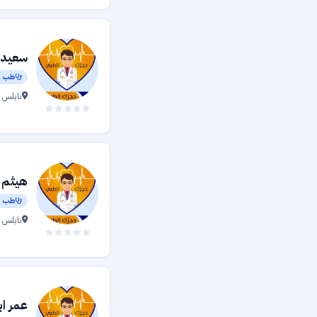
أعصاب
طب نووي
سعيد 
الزيارة المنزلية
طب أ
نابلس 
تغذية العلاجية
نسائية وتوليد
الأورام
طب عيون
هيثم 
البصريات
طب أ
جراحة الوجه والفكين
نابلس 
عظام
الأنف والأذن والحنجرة
طب أطفال
عمر اب
صيدليات