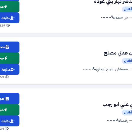
ناصر نهار بني عودة
حجز
طفال
— ش سفيان
•••••••
متابعة
1239 مشاهدة
احجز
 عدلي مصلح
حجز
طفال
— مستشفى النجاح الوطني
•••••••
متابعة
753 مشاهدة
احجز
علي ابو رجب
حجز
طفال
 رفيديا
•••••••
متابعة
634 مشاهدة