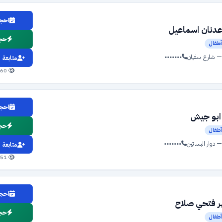
احجز
عدنان اسماعيل
حجز
طفال
— شارع سفيان
•••••••
متابعة
360 مشاهدة
احجز
ابو جيش
حجز
طفال
 دوار البساتين
•••••••
متابعة
351 مشاهدة
احجز
ر فتحي صلاح
حجز
طفال