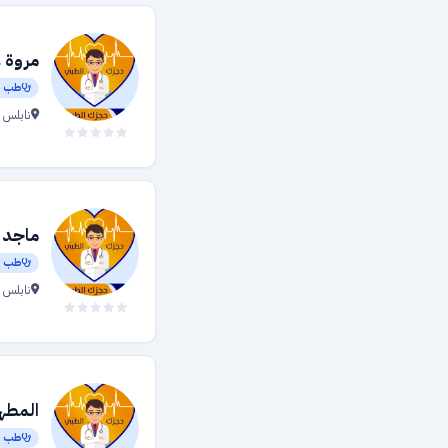
مروة 
طب أ
نابلس 
ماجد 
طب أ
نابلس —
المطه
طب أ