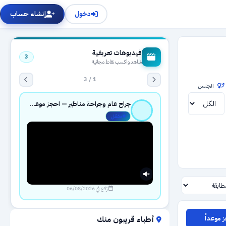
دخول
إنشاء حساب
فيديوهات تعريفية
3
شاهد واكسب نقاط مجانية
1 / 3
الجنس
جراح عام وجراحة مناظير — احجز موعدك بثقة عبر حجزك الطبي
مفعّل
رُفع في 06/08/2026
 موعداً
أطباء قريبون منك