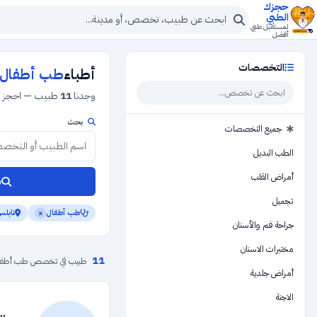
حجزك
الطبي
لمستقبل طبي
أفضل
التخصصات
أطباء
طب أطفال
وجدنا
11
طبيب — احجز ب
بحث
جميع التخصصات
الطب البديل
أمراض القلب
ب
تجميل
طب أطفال
نابل
×
جراحة فم والأسنان
مختبرات الاسنان
11
طبيب في تخصص طب أطفا
أمراض جلدية
الاجنة