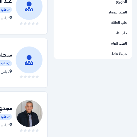
عبد ال
الطوارئ
طب أ
الغدد الصماء
نابلس 
طب العائلة
طب عام
الطب العام
جراحة عامة
سلطان
طب أ
الرعاية الصحية
نابلس 
السمع والنطق
طب اعشاب طبية
المستشفيات والمراكز الطبية والمختبرات
العقم والإخصاب
مجدي 
باطني
طب أ
نابلس —
فحوصات طبية
تجهيزات طبية