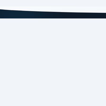
تابعنا
تثبيت التطبيق
امسح الكود لتحميل التطبيق
تنزيل من
تنزيل من
App Store
Google Play
Super 
للبرمجيات