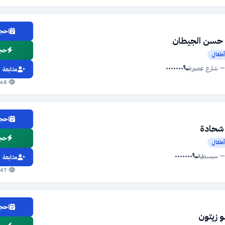
احجز
حسن الجيطان
حجز
طفال
— شارع عصيرة
•••••••
متابعة
568 مشاهدة
احجز
شحادة
حجز
طفال
— سبسطية
•••••••
متابعة
547 مشاهدة
احجز
و زيتون