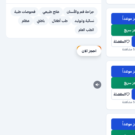
جراحة فم والأسنان
علاج طبيعي
فحوصات طبية
 موعداً
نسائية وتوليد
طب أطفال
باطني
عظام
 سريع
الطب العام
المفضلة
إعلان ممول
احجز الان
 موعداً
 سريع
المفضلة
 موعداً