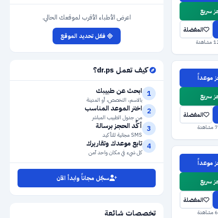
 سريع
اعرض الأطباء الأقرب لموقعك الحالي.
المفضلة
فعّل تحديد الموقع
كيف تعمل dr.ps؟
 موعداً
ابحث عن طبيبك
1
 سريع
بالاسم، التخصص، أو المدينة
اختر الموعد المناسب
2
المفضلة
من جدول الطبيب المباشر
أكِّد الحجز برسالة
3
SMS مجانية للتأكيد
تابع موعدك وتقاريرك
4
كل شيء في مكان واحد آمن
 موعداً
سجّل مجاناً وابدأ الآن
 سريع
المفضلة
تخصصات شائعة