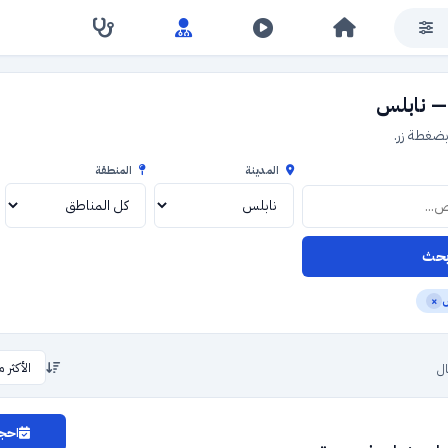
— نابلس
ضغطة زر.
المدينة
المنطقة
حث
س
×
ل
احجز