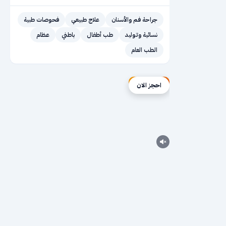
جراحة فم والأسنان
علاج طبيعي
فحوصات طبية
نسائية وتوليد
طب أطفال
باطني
عظام
الطب العام
إعلان ممول
احجز الان