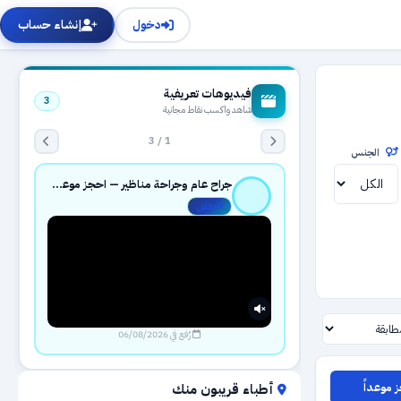
دخول
إنشاء حساب
فيديوهات تعريفية
3
شاهد واكسب نقاط مجانية
1 / 3
الجنس
جراح عام وجراحة مناظير — احجز موعدك بثقة عبر حجزك الطبي
مفعّل
رُفع في 06/08/2026
 موعداً
أطباء قريبون منك