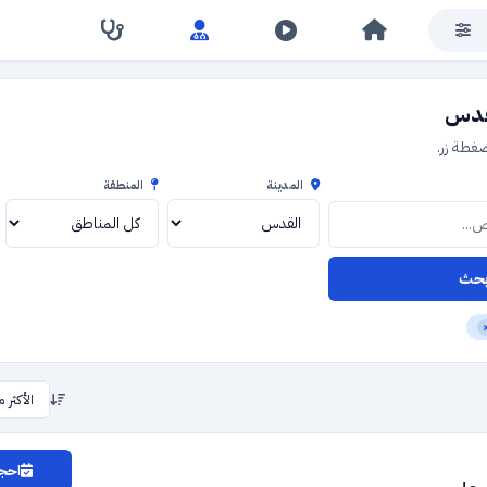
قدس
طة زر.
المدينة
المنطقة
حث
احجز