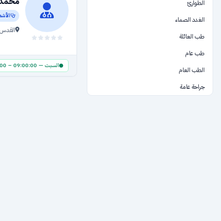
محمد 
الطوارئ
الأشع
الغدد الصماء
القدس
طب العائلة
طب عام
السبت — 09:00:00 – 17:00:00
الطب العام
جراحة عامة
الرعاية الصحية
السمع والنطق
طب اعشاب طبية
المستشفيات والمراكز الطبية والمختبرات
العقم والإخصاب
باطني
فحوصات طبية
تجهيزات طبية