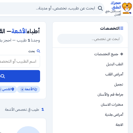
حجزك
الطبي
لمستقبل طبي
أفضل
التخصصات
أطباء
الأشعة
— ال
وجدنا
1
طبيب — احجز بضغ
بحث
جميع التخصصات
الطب البديل
أمراض القلب
ب
تجميل
الأشعة
القدس
×
×
جراحة فم والأسنان
مختبرات الاسنان
1
طبيب في تخصص الأشعة
أمراض جلدية
الاجنة