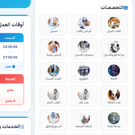
التخصصات
أوقات العمل
الطب البديل
أمراض القلب
تجميل
السبت
10:00:00
—
جراحة فم والأسنان
مختبرات الاسنان
أمراض جلدية
17:00:00
حجز
الجمعة
الاجنة
الطوارئ
الغدد الصماء
مغلق
لا يعمل
طب العائلة
طب عام
الطب العام
الخدمات وا
جراحة عامة
الرعاية الصحية
السمع والنطق