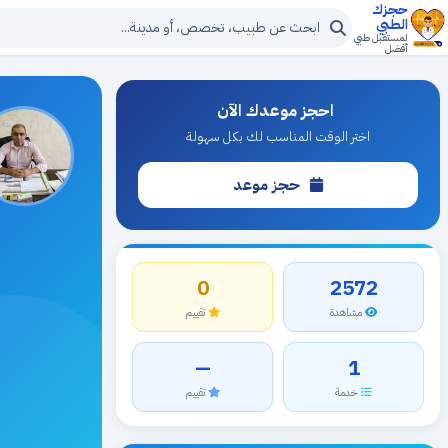
حجزك
الطبي
لمستقبل طبي
أفضل
احجز موعدك الآن
اختر الوقت المناسب لك بكل سهولة
حجز موعد
0
2572
مشاهدة
تقييم
—
1
خدمة
تقييم