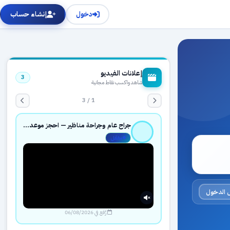
دخول
إنشاء حساب
إعلانات الفيديو
3
شاهد واكسب نقاط مجانية
1 / 3
جراح عام وجراحة مناظير — احجز موعدك بثقة عبر حجزك الطبي
مفعّل
 الدخول
رُفع في 06/08/2026