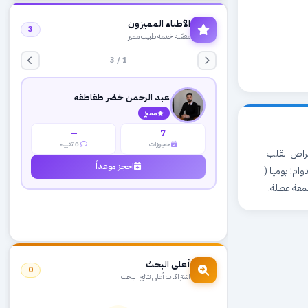
الأطباء المميزون
3
مفعّلة خدمة طبيب مميز
1 / 3
عبد الرحمن خضر طقاطقه
مميز
—
7
حجوزات
0 تقييم
ان أخصائي امراض القلب
احجز موعداً
 اوقات الدوام: يوميا (
أعلى البحث
0
اشتراكات أعلى نتائج البحث