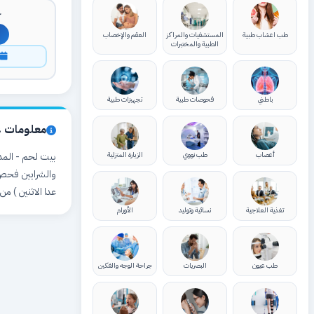
ك
طب اعشاب طبية
المستشفيات والمراكز
العقم والإخصاب
الطبية والمختبرات
ا
باطني
فحوصات طبية
تجهيزات طبية
معلومات ع
أعصاب
طب نووي
الزيارة المنزلية
عدا الاثنين ) من الساعة ١٠ صباحا وحتى الخامسة مساء الاثنين من السا
تغذية العلاجية
نسائية وتوليد
الأورام
طب عيون
البصريات
جراحة الوجه والفكين