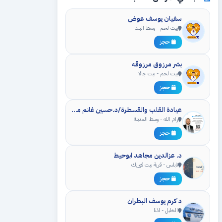
سفيان يوسف عوض
بيت لحم - وسط البلد
حجز
بشر مرزوق مرزوقه
بيت لحم - بيت جالا
حجز
عيادة القلب والقسطرة/د.حسين غانم محمد غنام
رام الله - وسط المدينة
حجز
د. عزالدين مجاهد ابوحيط
نابلس - قرية بيت فوريك
حجز
د كرم يوسف البطران
الخليل - اذنا