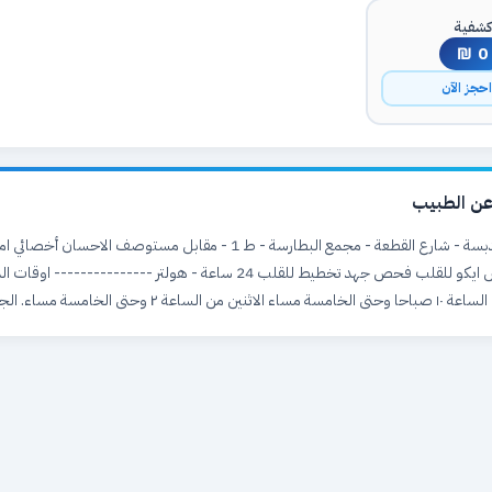
شفية
0 ₪
حجز الآن
ن الطبيب
بيت لحم - المدبسة - شارع القطعة - مجمع البطارسة - ط 1 - مقابل مستوصف الاحس
والشرايين فحص ايكو للقلب فحص جهد تخطيط للقلب 24 ساعة - هولتر ---------------
عة ٢ وحتى الخامسة مساء. الجمعة عطلة.