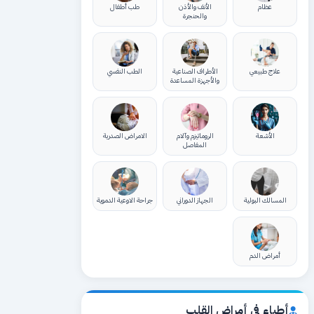
عظام
الأنف والأذن
طب أطفال
والحنجرة
علاج طبيعي
الأطراف الصناعية
الطب النفسي
والأجهزة المساعدة
الأشعة
الروماتيزم وآلام
الامراض الصدرية
المفاصل
المسالك البولية
الجهاز الدوراني
جراحة الاوعية الدموية
أمراض الدم
أطباء في أمراض القلب