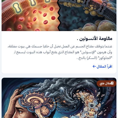
مقاومة الأنسولين .
عندما يتوقف مفتاح الجسم عن العمل تخيل أن خلايا جسمك هي بيوت مغلقة،
وأن هرمون "الإنسولين" هو المفتاح الذي يفتح أبواب هذه البيوت ليسمح لـ
"الجلوكوز" (السكر) بالدخ...
اقرأ المقال
مقال طبي