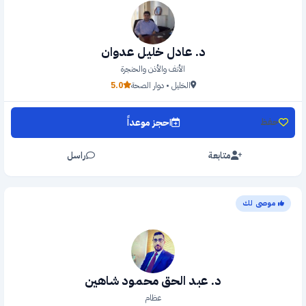
د. عادل خليل عدوان
الأنف والأذن والحنجرة
الخليل • دوار الصحة
5.0
احجز موعداً
حفظ
متابعة
راسل
موصى لك
د. عبد الحق محمود شاهين
عظام