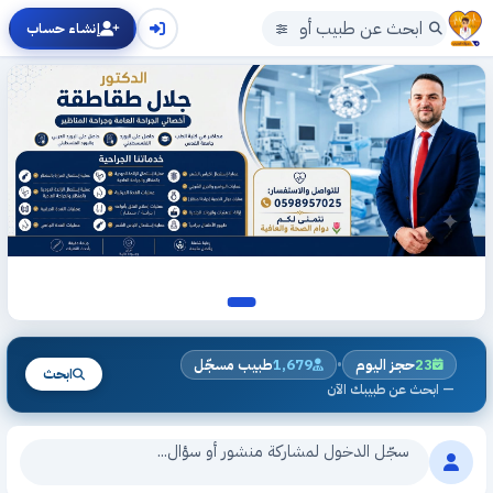
إنشاء حساب
حجزك الطبي — دليل الأطباء والعيادات في فلسطين، احجز موعدك أ
•
23
حجز اليوم
1,679
طبيب مسجّل
ابحث
— ابحث عن طبيبك الآن
سجّل الدخول لمشاركة منشور أو سؤال...