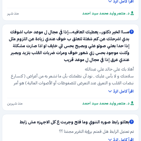
اقرأ كامل الردّ
د. منتصر وليد محمد سيد احمد
منذ شهر
مساا الخير دكتور،، يعطيك العافيه،،،إذا في مجال ل موعد حاب اشوفك
بدي اشرحلك عن كم شغلة تتعلق ب خوف عندي زيادة عن اللزوم مثل
إذا حدا بعلي صوتو علي وبصيح بحس اني خايف او اذا صارت مشكلة
وكنت موجود بحس زي شعور خوف ومرات ضربات القلب بتزيد وبصير
عندي عرق إذا في مجال ل موعد قريب
أهلا بك علي خالد علي عبدالله
سلامتك و لا بأس عليك , نود أن نطمئنك بأن ما تشعر به من أعراض ( كتسارع
نبضات القلب و التعرق عند التعرض للضغوطات أو الأصوات العالية ) هو أمر
شائع جدا و له علاج و حلول فعالة و مجربة مع الأطباء المختصين , فلا داعي
اقرأ كامل الردّ
للقلق .
نحن هنا فريق حجزك الطبي يسعدنا جدا مساعدتك و تأمين أقرب موعد لك
د. منتصر وليد محمد سيد احمد
منذ شهرين
لمقابلة الطبيب و شرح كافة التفاصيل له لتبدأ رحلة العلاج و الراحة باذن الله .
بعثتو رابط صوره الننوي وما فتح وجربت ع كل الاجهزه مش زابط
تم تعديل الرابط هل قمتم برؤية التقرير مجددا ؟؟
اقرأ كامل الردّ