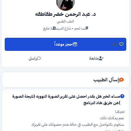
د. عبد الرحمن خضر طقاطقه
الطب النفسي
بيت لحم • شارع المهد
1 متابِع
احجز موعداً
حفظ
متابعة
راسل
إسأل الطبيب
مساء الخير هل بقدر احصل على تقرير الصورة النوويه (نتيجة الصورة
)عن طريق هاد البرنامج
تحياتنا
نعم يمكنك ذلك
سنقوم بالتواصل مع الطبيب في حالة عدم حصولك على تقريرك