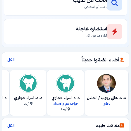
بالاسم أو التخصص
استشارة عاجلة
أطباء متاحون الآن
أطباء انضمّوا حديثاً
الكل
د. د. هاني رجوب / الخليل
د. د. اسراء حجازي
د. د. اسراء حجازي
د. ا
باطني
جراحة فم والأسنان
أريحا
أريحا
مقالات طبية
الكل