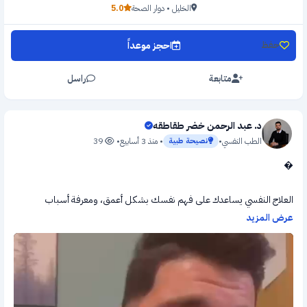
الخليل • دوار الصحة
5.0
احجز موعداً
حفظ
متابعة
راسل
د. عبد الرحمن خضر طقاطقه
الطب النفسي
•
نصيحة طبية
• منذ 3 أسابيع
•
39
�
العلاج النفسي يساعدك على فهم نفسك بشكل أعمق، ومعرفة أسباب
المعاناة، وتعلم طرق جديدة للتعامل مع الأفكار والمشاعر الصعبة.
عرض المزيد
خلال الجلسات نعمل على:
🌱 تخفيف الأعراض
🧠 تغيير الأفكار غير المفيدة
🤝 تحسين العلاقات