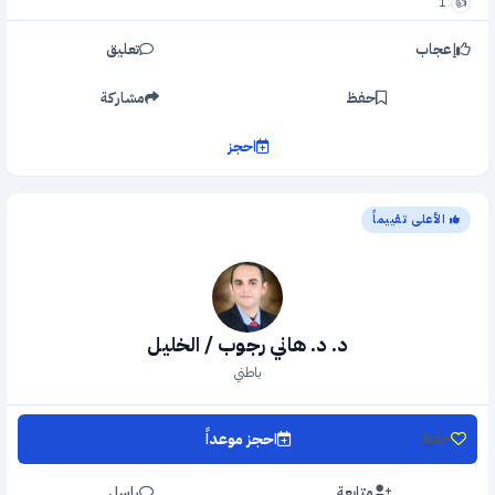
1
👍
إعجاب
تعليق
حفظ
مشاركة
احجز
الأعلى تقييماً
د. د. هاني رجوب / الخليل
باطني
احجز موعداً
حفظ
متابعة
راسل