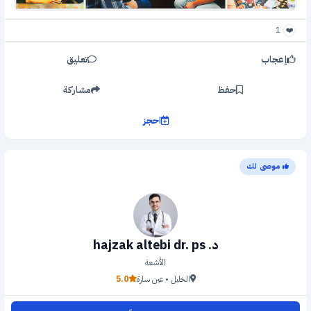
1
❤️
إعجاب
تعليق
حفظ
مشاركة
احجز
موصى لك
د. hajzak altebi dr. ps
الأشعة
الخليل • عين سارة
5.0