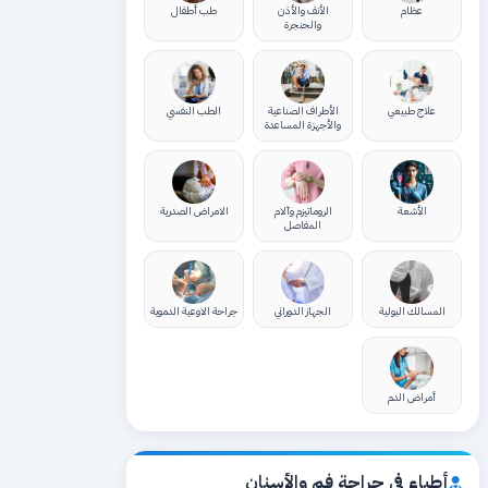
عظام
الأنف والأذن
طب أطفال
والحنجرة
علاج طبيعي
الأطراف الصناعية
الطب النفسي
والأجهزة المساعدة
الأشعة
الروماتيزم وآلام
الامراض الصدرية
المفاصل
المسالك البولية
الجهاز الدوراني
جراحة الاوعية الدموية
أمراض الدم
أطباء في جراحة فم والأسنان