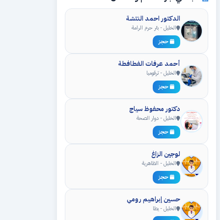
الدكتور احمد النتشة
الخليل - بئر حرم الرامة
حجز
أحمد عرفات الفطافطة
الخليل - ترقوميا
حجز
دكتور محفوظ سياج
الخليل - دوار الصحة
حجز
لوجين الزاغ
الخليل - الظاهرية
حجز
حسين إبراهيم رومي
الخليل - يطا