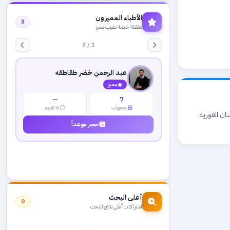
الأطباء المميزون
3
مفعّلة خدمة طبيب مميز
1 / 3
عبد الرحمن خضر طقاطقه
مميز
—
7
حجوزات
0 تقييم
 الاسنان الفورية
احجز موعداً
أعلى البحث
0
اشتراكات أعلى نتائج البحث