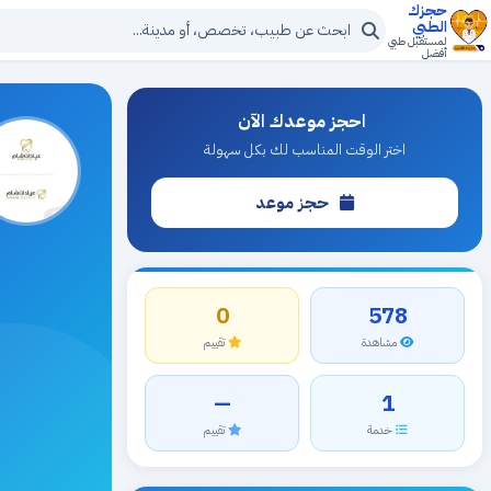
حجزك
الطبي
لمستقبل طبي
أفضل
احجز موعدك الآن
اختر الوقت المناسب لك بكل سهولة
حجز موعد
0
578
مشاهدة
تقييم
—
1
خدمة
تقييم