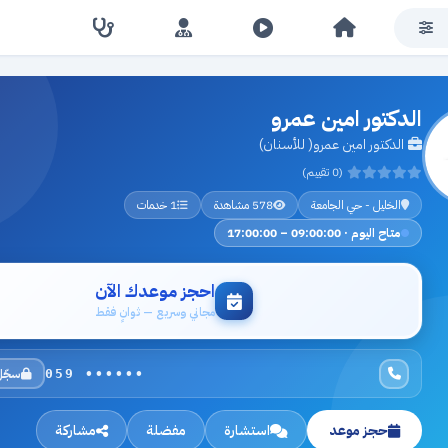
الدكتور امين عمرو
الدكتور امين عمرو( للأسنان)
(0 تقييم)
الخليل - حي الجامعة
578 مشاهدة
1 خدمات
متاح اليوم · 09:00:00 – 17:00:00
احجز موعدك الآن
مجاني وسريع — ثوانٍ فقط
سجّل
059 ••••••
حجز موعد
استشارة
مفضلة
مشاركة