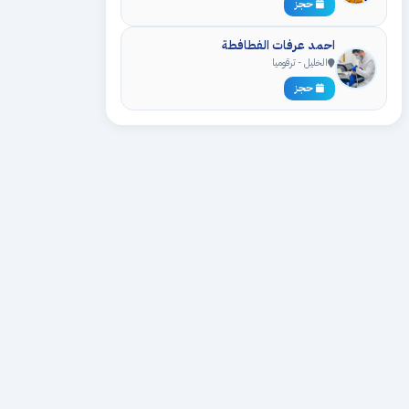
حجز
احمد عرفات الفطافطة
الخليل - ترقوميا
حجز