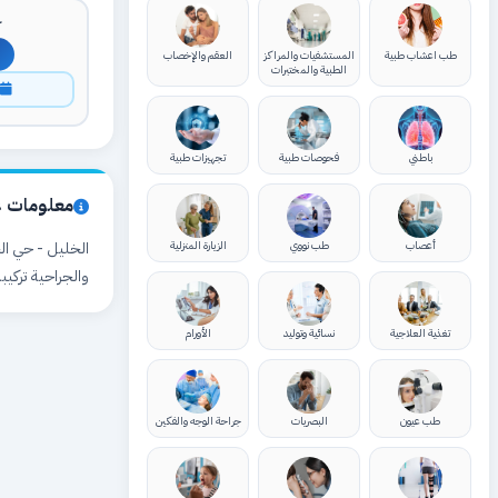
ك
طب اعشاب طبية
المستشفيات والمراكز
العقم والإخصاب
الطبية والمختبرات
ا
باطني
فحوصات طبية
تجهيزات طبية
معلومات ع
أعصاب
طب نووي
الزيارة المنزلية
والجراحية تركيب
تغذية العلاجية
نسائية وتوليد
الأورام
طب عيون
البصريات
جراحة الوجه والفكين