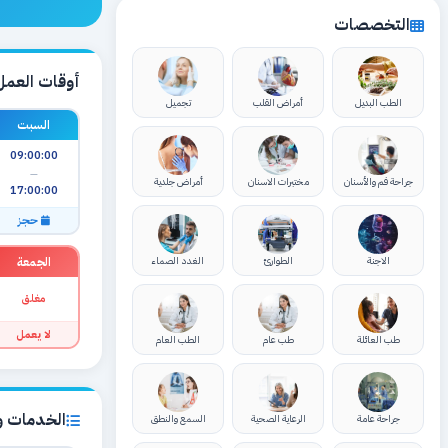
التخصصات
أوقات العمل
الطب البديل
أمراض القلب
تجميل
السبت
09:00:00
—
جراحة فم والأسنان
مختبرات الاسنان
أمراض جلدية
17:00:00
حجز
الجمعة
الاجنة
الطوارئ
الغدد الصماء
مغلق
لا يعمل
طب العائلة
طب عام
الطب العام
الخدمات وا
جراحة عامة
الرعاية الصحية
السمع والنطق