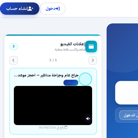
دخول
إنشاء حساب
إعلانات الفيديو
3
شاهد واكسب نقاط مجانية
1 / 3
جراح عام وجراحة مناظير — احجز موعدك بثقة عبر حجزك الطبي
مفعّل
 الدخول
رُفع في 06/08/2026