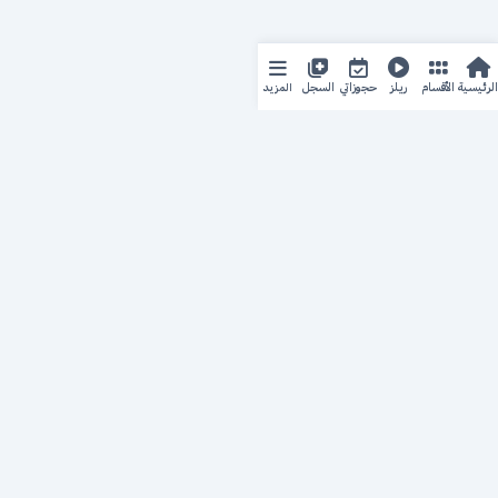
المزيد
الرئيسية
الأقسام
ريلز
حجوزاتي
السجل
حجزك الطبي
لمستقبل طبي أفضل
منصة رقمية متكاملة تربط المرضى بأطبائهم، وتُيسّر إدارة
المواعيد والسجلات الطبية بكل سهولة وأمان.
روابط سريعة
من نحن