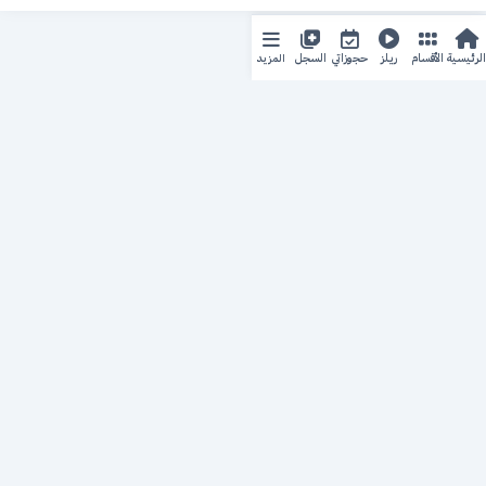
المزيد
الرئيسية
الأقسام
ريلز
حجوزاتي
السجل
حجزك الطبي
لمستقبل طبي أفضل
منصة رقمية متكاملة تربط المرضى بأطبائهم، وتُيسّر إدارة
المواعيد والسجلات الطبية بكل سهولة وأمان.
روابط سريعة
من نحن
خدماتنا
سياسة الخصوصية