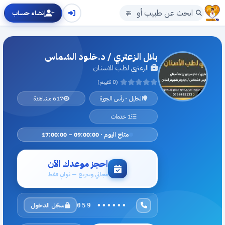
إنشاء حساب
بلال الزعتري / د.خلود الشماس
الزعتري لطب الاسنان
(0 تقييم)
الخليل - رأس الجورة
617 مشاهدة
1 خدمات
متاح اليوم · 09:00:00 – 17:00:00
احجز موعدك الآن
مجاني وسريع — ثوانٍ فقط
سجّل الدخول
059 ••••••