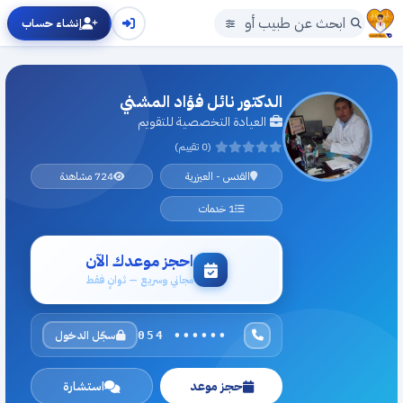
إنشاء حساب
الدكتور نائل فؤاد المشني
العيادة التخصصية للتقويم
(0 تقييم)
القدس - العيزرية
724 مشاهدة
1 خدمات
احجز موعدك الآن
مجاني وسريع — ثوانٍ فقط
سجّل الدخول
054 ••••••
حجز موعد
استشارة