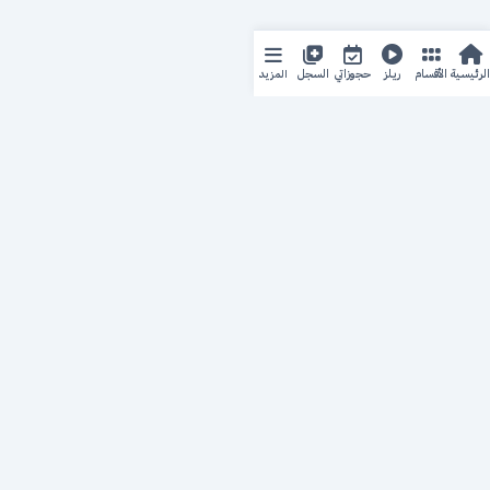
المزيد
الرئيسية
الأقسام
ريلز
حجوزاتي
السجل
حجزك الطبي
لمستقبل طبي أفضل
منصة رقمية متكاملة تربط المرضى بأطبائهم، وتُيسّر إدارة
المواعيد والسجلات الطبية بكل سهولة وأمان.
روابط سريعة
من نحن