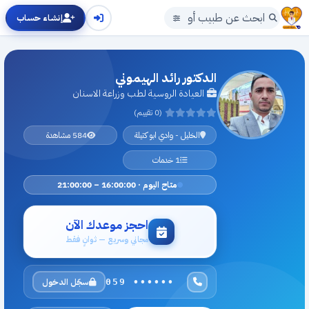
إنشاء حساب
الدكتور رائد الهيموني
العيادة الروسية لطب وزراعة الاسنان
(0 تقييم)
الخليل - وادي ابو كتيلة
584 مشاهدة
1 خدمات
متاح اليوم · 16:00:00 – 21:00:00
احجز موعدك الآن
مجاني وسريع — ثوانٍ فقط
سجّل الدخول
059 ••••••