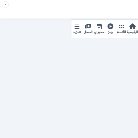
×
المزيد
الرئيسية
الأقسام
ريلز
حجوزاتي
السجل
حجزك الطبي
لمستقبل طبي أفضل
منصة رقمية متكاملة تربط المرضى بأطبائهم، وتُيسّر إدارة
المواعيد والسجلات الطبية بكل سهولة وأمان.
روابط سريعة