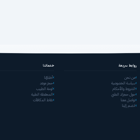
روابط سريعة
خدماتنا
من نحن
أطباؤنا
سياسة الخصوصية
حجز موعد
الشروط والأحكام
لوحة الطبيب
حول حجزك الطبي
المحفظة الطبية
تواصل معنا
نقاط المكافآت
انضم إلينا