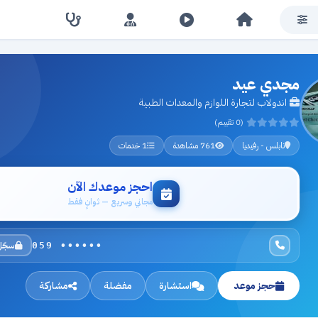
مجدي عيد
اندولاب لتجارة اللوازم والمعدات الطبية
(0 تقييم)
نابلس - رفيديا
761 مشاهدة
1 خدمات
احجز موعدك الآن
مجاني وسريع — ثوانٍ فقط
سجّل
059 ••••••
حجز موعد
استشارة
مفضلة
مشاركة