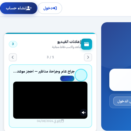
دخول
إنشاء حساب
إعلانات الفيديو
3
شاهد واكسب نقاط مجانية
1 / 3
جراح عام وجراحة مناظير — احجز موعدك بثقة عبر حجزك الطبي
مفعّل
 الدخول
رُفع في 06/08/2026