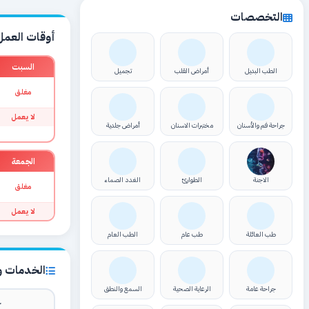
التخصصات
أوقات العمل
السبت
الطب البديل
أمراض القلب
تجميل
مغلق
لا يعمل
جراحة فم والأسنان
مختبرات الاسنان
أمراض جلدية
الجمعة
الاجنة
الطوارئ
الغدد الصماء
مغلق
لا يعمل
طب العائلة
طب عام
الطب العام
الخدمات وا
جراحة عامة
الرعاية الصحية
السمع والنطق
ك