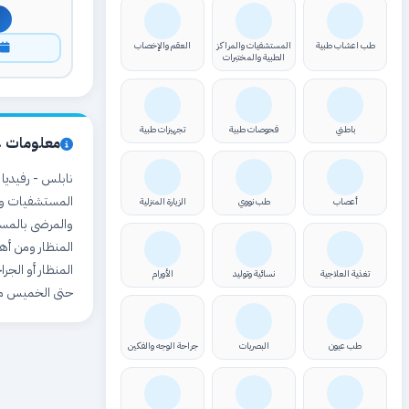
طب اعشاب طبية
المستشفيات والمراكز
العقم والإخصاب
ا
الطبية والمختبرات
باطني
فحوصات طبية
تجهيزات طبية
معلومات ع
نابلس - رفيديا 
المستشفيات وال
أعصاب
طب نووي
الزيارة المنزلية
والمرضى بالمست
المنظار ومن أه
المنظار أو الجر
تغذية العلاجية
نسائية وتوليد
الأورام
حتى الخميس من الساعة ٨ صب
طب عيون
البصريات
جراحة الوجه والفكين