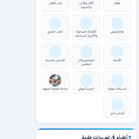
عظام
الأنف والأذن
طب أطفال
والحنجرة
علاج طبيعي
الأطراف الصناعية
الطب النفسي
والأجهزة المساعدة
الأشعة
الروماتيزم وآلام
الامراض الصدرية
المفاصل
المسالك البولية
الجهاز الدوراني
جراحة الاوعية الدموية
أمراض الدم
أطباء في تجهيزات طبية