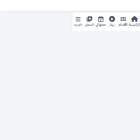
المزيد
الرئيسية
الأقسام
ريلز
حجوزاتي
السجل
حجزك الطبي
لمستقبل طبي أفضل
منصة رقمية متكاملة تربط المرضى بأطبائهم، وتُيسّر إدارة
المواعيد والسجلات الطبية بكل سهولة وأمان.
روابط سريعة
من نحن