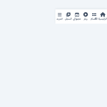
المزيد
الرئيسية
الأقسام
ريلز
حجوزاتي
السجل
حجزك الطبي
لمستقبل طبي أفضل
منصة رقمية متكاملة تربط المرضى بأطبائهم، وتُيسّر إدارة
المواعيد والسجلات الطبية بكل سهولة وأمان.
روابط سريعة
من نحن