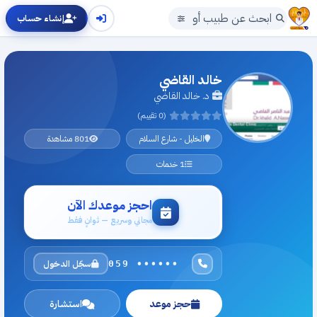
إنشاء حساب
خالد القاضي
د. خالد القاضي
(0 تقييم)
الخليل - شارع السلام
801 مشاهدة
1 خدمات
احجز موعدك الآن
مجاني وسريع — ثوانٍ فقط
سجّل الدخول
059 ••••••
حجز موعد
استشارة