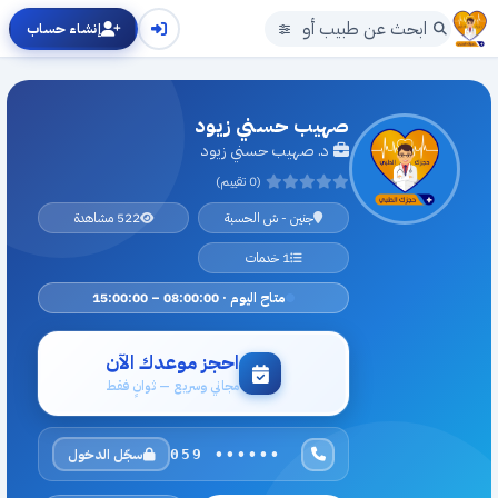
إنشاء حساب
صهيب حسني زيود
د. صهيب حسني زيود
(0 تقييم)
جنين - ش الحسبة
522 مشاهدة
1 خدمات
متاح اليوم · 08:00:00 – 15:00:00
احجز موعدك الآن
مجاني وسريع — ثوانٍ فقط
سجّل الدخول
059 ••••••