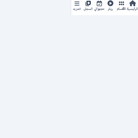
المزيد
الرئيسية
الأقسام
ريلز
حجوزاتي
السجل
حجزك الطبي
لمستقبل طبي أفضل
منصة رقمية متكاملة تربط المرضى بأطبائهم، وتُيسّر إدارة
المواعيد والسجلات الطبية بكل سهولة وأمان.
روابط سريعة
من نحن
خدماتنا
سياسة الخصوصية