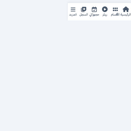
المزيد
الرئيسية
الأقسام
ريلز
حجوزاتي
السجل
حجزك الطبي
لمستقبل طبي أفضل
منصة رقمية متكاملة تربط المرضى بأطبائهم، وتُيسّر إدارة
المواعيد والسجلات الطبية بكل سهولة وأمان.
روابط سريعة
من نحن
خدماتنا
سياسة الخصوصية