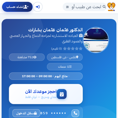
إنشاء حساب
الدكتور عثمان عثمان بشارات
العياده الاستشاريه لجراحه الدماغ والجهاز العصبي
والعمود الفقري
(0 تقييم)
نابلس - ش. فلسطين
752 مشاهدة
1 خدمات
متاح اليوم · 09:00:00 – 17:00:00
احجز موعدك الآن
مجاني وسريع — ثوانٍ فقط
سجّل الدخول
059 ••••••