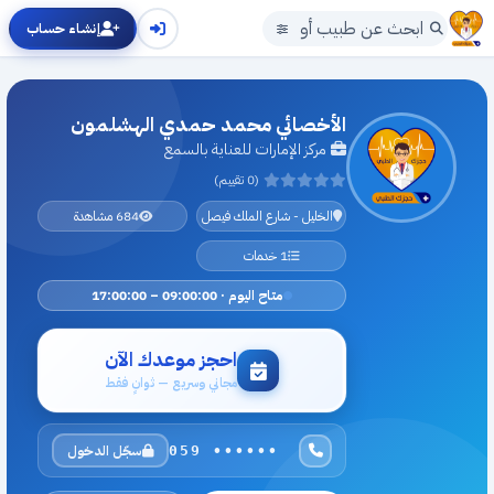
إنشاء حساب
الأخصائي محمد حمدي الهشلمون
مركز الإمارات للعناية بالسمع
(0 تقييم)
الخليل - شارع الملك فيصل
684 مشاهدة
1 خدمات
متاح اليوم · 09:00:00 – 17:00:00
احجز موعدك الآن
مجاني وسريع — ثوانٍ فقط
سجّل الدخول
059 ••••••