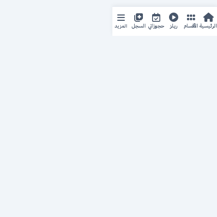
المزيد
الرئيسية
الأقسام
ريلز
حجوزاتي
السجل
حجزك الطبي
لمستقبل طبي أفضل
منصة رقمية متكاملة تربط المرضى بأطبائهم، وتُيسّر إدارة
المواعيد والسجلات الطبية بكل سهولة وأمان.
روابط سريعة
من نحن
خدماتنا
سياسة الخصوصية