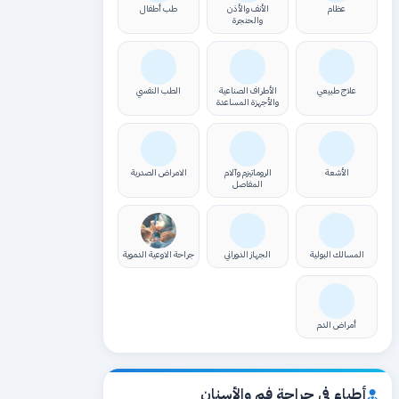
عظام
الأنف والأذن
طب أطفال
والحنجرة
علاج طبيعي
الأطراف الصناعية
الطب النفسي
والأجهزة المساعدة
الأشعة
الروماتيزم وآلام
الامراض الصدرية
المفاصل
المسالك البولية
الجهاز الدوراني
جراحة الاوعية الدموية
أمراض الدم
أطباء في جراحة فم والأسنان