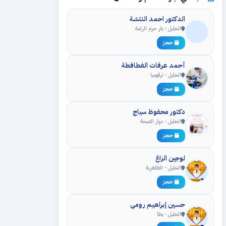
الدكتور احمد النتشة
الخليل - بئر حرم الرامة
حجز
أحمد عرفات الفطافطة
الخليل - ترقوميا
حجز
دكتور محفوظ سياج
الخليل - دوار الصحة
حجز
لوجين الزاغ
الخليل - الظاهرية
حجز
حسين إبراهيم رومي
الخليل - يطا