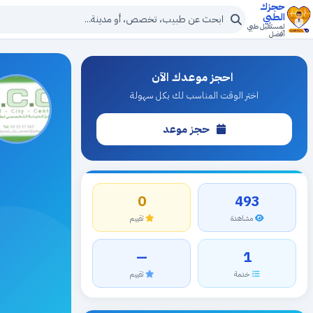
حجزك
الطبي
لمستقبل طبي
أفضل
احجز موعدك الآن
اختر الوقت المناسب لك بكل سهولة
حجز موعد
0
493
مشاهدة
تقييم
—
1
خدمة
تقييم