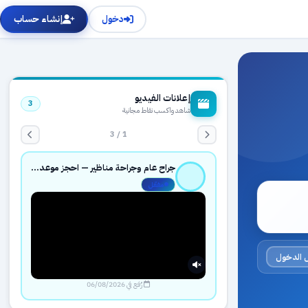
دخول
إنشاء حساب
إعلانات الفيديو
3
شاهد واكسب نقاط مجانية
1 / 3
جراح عام وجراحة مناظير — احجز موعدك بثقة عبر حجزك الطبي
مفعّل
 الدخول
رُفع في 06/08/2026