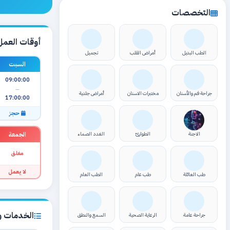
التخصصات
أوقات العمل
الطب البديل
أمراض القلب
تجميل
السبت
09:00:00
—
جراحة فم والأسنان
مختبرات الاسنان
أمراض جلدية
17:00:00
حجز
الجمعة
الاجنة
الطوارئ
الغدد الصماء
مغلق
لا يعمل
طب العائلة
طب عام
الطب العام
الخدمات وا
جراحة عامة
الرعاية الصحية
السمع والنطق