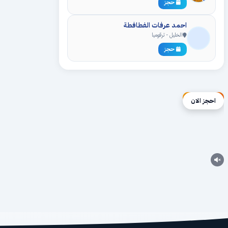
حجز
احمد عرفات الفطافطة
الخليل - ترقوميا
حجز
إعلان ممول
احجز الان