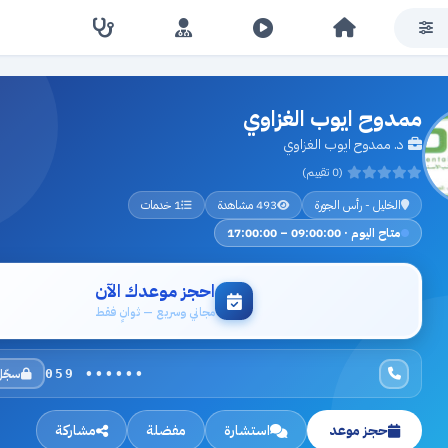
ممدوح ايوب الغزاوي
د. ممدوح ايوب الغزاوي
(0 تقييم)
الخليل - رأس الجورة
493 مشاهدة
1 خدمات
متاح اليوم · 09:00:00 – 17:00:00
احجز موعدك الآن
مجاني وسريع — ثوانٍ فقط
سجّل
059 ••••••
حجز موعد
استشارة
مفضلة
مشاركة