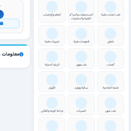
ك
طب اعشاب طبية
المستشفيات والمراكز
العقم والإخصاب
الطبية والمختبرات
ا
باطني
فحوصات طبية
تجهيزات طبية
معلومات ع
أعصاب
طب نووي
الزيارة المنزلية
تغذية العلاجية
نسائية وتوليد
الأورام
طب عيون
البصريات
جراحة الوجه والفكين