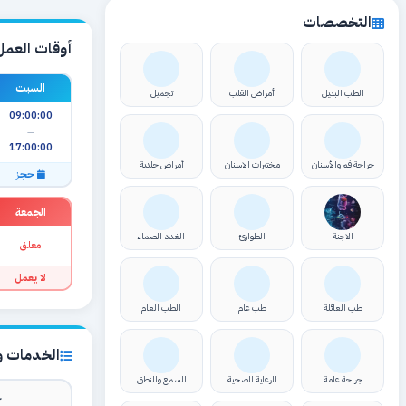
التخصصات
أوقات العمل
السبت
الطب البديل
أمراض القلب
تجميل
09:00:00
—
17:00:00
جراحة فم والأسنان
مختبرات الاسنان
أمراض جلدية
حجز
الجمعة
الاجنة
الطوارئ
الغدد الصماء
مغلق
لا يعمل
طب العائلة
طب عام
الطب العام
الخدمات وا
جراحة عامة
الرعاية الصحية
السمع والنطق
ك