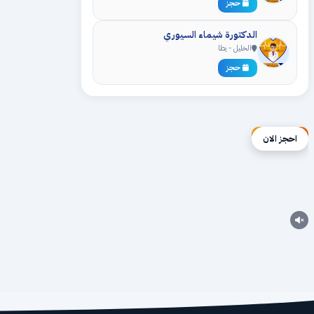
حجز
الدكتورة شيماء السيوري
الخليل - يطا
حجز
إعلان ممول
احجز الان