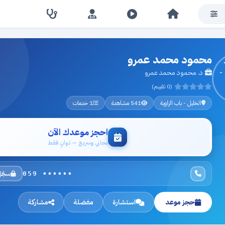
محمود محمد عمرو
د. محمود محمد عمرو
(0 تقييم)
الخليل - باب الزاوية
541 مشاهدة
1 خدمات
احجز موعدك الآن
مجاني وسريع — ثوانٍ فقط
سجّل
059 ••••••
حجز موعد
استشارة
مفضلة
مشاركة