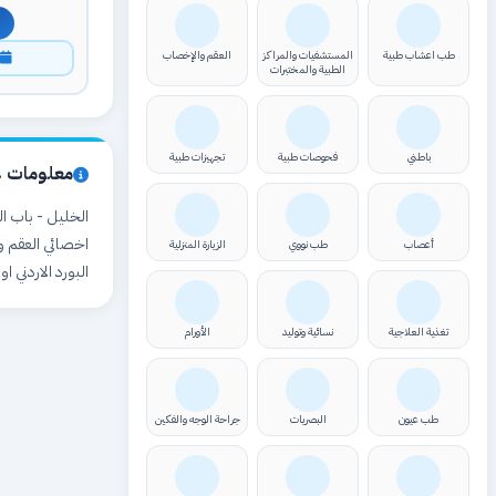
طب اعشاب طبية
المستشفيات والمراكز
العقم والإخصاب
ا
الطبية والمختبرات
باطني
فحوصات طبية
تجهيزات طبية
معلومات ع
اخصائي العقم و
أعصاب
طب نووي
الزيارة المنزلية
البورد الاردني اوقات 
تغذية العلاجية
نسائية وتوليد
الأورام
طب عيون
البصريات
جراحة الوجه والفكين