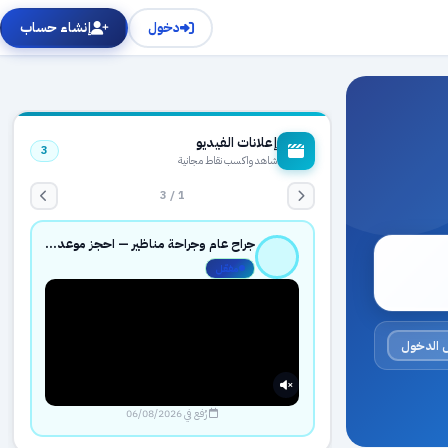
دخول
إنشاء حساب
إعلانات الفيديو
3
شاهد واكسب نقاط مجانية
1 / 3
جراح عام وجراحة مناظير — احجز موعدك بثقة عبر حجزك الطبي
مفعّل
 الدخول
رُفع في 06/08/2026