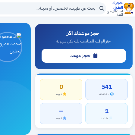
حجزك
الطبي
لمستقبل طبي
أفضل
احجز موعدك الآن
اختر الوقت المناسب لك بكل سهولة
حجز موعد
0
541
مشاهدة
تقييم
—
1
خدمة
تقييم