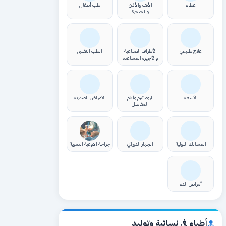
عظام
الأنف والأذن
طب أطفال
والحنجرة
علاج طبيعي
الأطراف الصناعية
الطب النفسي
والأجهزة المساعدة
الأشعة
الروماتيزم وآلام
الامراض الصدرية
المفاصل
المسالك البولية
الجهاز الدوراني
جراحة الاوعية الدموية
أمراض الدم
أطباء في نسائية وتوليد