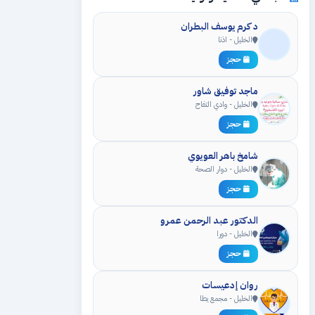
د كرم يوسف البطران
الخليل - اذنا
حجز
ماجد توفيق شاور
الخليل - وادي التفاح
حجز
شامخ باهر العويوي
الخليل - دوار الصحة
حجز
الدكتور عبد الرحمن عمرو
الخليل - دورا
حجز
روان إدعيسات
الخليل - مجمع يطا