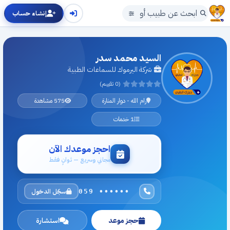
إنشاء حساب
السيد محمد سدر
شركة اليرموك للسماعات الطبية
(0 تقييم)
رام الله - دوار المنارة
575 مشاهدة
1 خدمات
احجز موعدك الآن
مجاني وسريع — ثوانٍ فقط
سجّل الدخول
059 ••••••
حجز موعد
استشارة