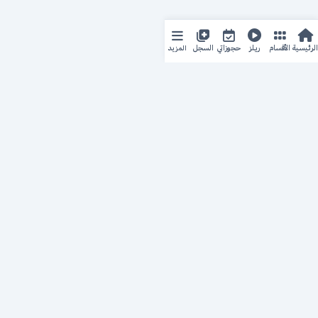
المزيد
الرئيسية
الأقسام
ريلز
حجوزاتي
السجل
حجزك الطبي
لمستقبل طبي أفضل
منصة رقمية متكاملة تربط المرضى بأطبائهم، وتُيسّر إدارة
المواعيد والسجلات الطبية بكل سهولة وأمان.
روابط سريعة
من نحن