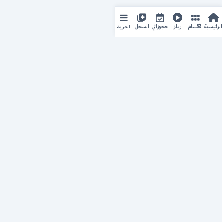
المزيد
الرئيسية
الأقسام
ريلز
حجوزاتي
السجل
حجزك الطبي
لمستقبل طبي أفضل
منصة رقمية متكاملة تربط المرضى بأطبائهم، وتُيسّر إدارة
المواعيد والسجلات الطبية بكل سهولة وأمان.
روابط سريعة
من نحن
خدماتنا
سياسة الخصوصية