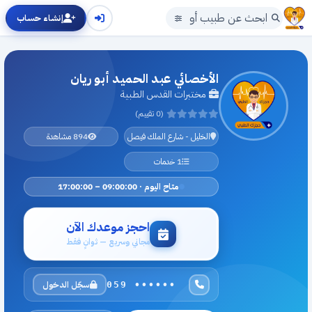
إنشاء حساب
الأخصائي عبد الحميد أبو ريان
مختبرات القدس الطبية
(0 تقييم)
الخليل - شارع الملك فيصل
894 مشاهدة
1 خدمات
متاح اليوم · 09:00:00 – 17:00:00
احجز موعدك الآن
مجاني وسريع — ثوانٍ فقط
سجّل الدخول
059 ••••••