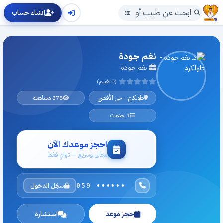
إنشاء حساب
نغم جودة
نغم جودة
(0 تقييم)
طولكرم - حي الأقصى
378 مشاهدة
1 خدمات
احجز موعدك الآن
مجاني وسريع — ثوانٍ فقط
سجّل الدخول
059 ••••••
حجز موعد
استشارة