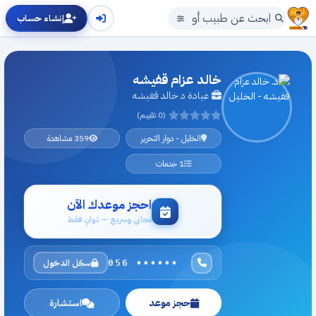
إنشاء حساب
خالد عزام قفيشه
عيادة د خالد قفيشه
(0 تقييم)
الخليل - دوار التحرير
359 مشاهدة
1 خدمات
احجز موعدك الآن
مجاني وسريع — ثوانٍ فقط
سجّل الدخول
056 ••••••
حجز موعد
استشارة