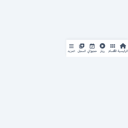
المزيد
الرئيسية
الأقسام
ريلز
حجوزاتي
السجل
حجزك الطبي
لمستقبل طبي أفضل
منصة رقمية متكاملة تربط المرضى بأطبائهم، وتُيسّر إدارة
المواعيد والسجلات الطبية بكل سهولة وأمان.