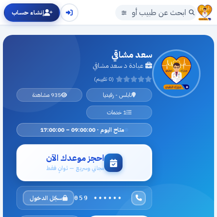
إنشاء حساب
سعد مشاقي
عيادة د سعد مشاقي
(0 تقييم)
نابلس - رفيديا
935 مشاهدة
1 خدمات
متاح اليوم · 09:00:00 – 17:00:00
احجز موعدك الآن
مجاني وسريع — ثوانٍ فقط
سجّل الدخول
059 ••••••