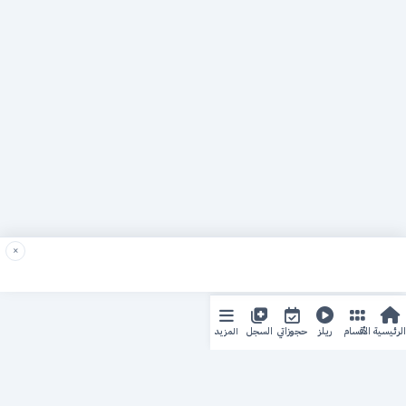
×
المزيد
الرئيسية
الأقسام
ريلز
حجوزاتي
السجل