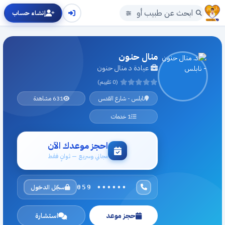
إنشاء حساب
منال حنون
عيادة د منال حنون
(0 تقييم)
نابلس - شارع القدس
631 مشاهدة
1 خدمات
احجز موعدك الآن
مجاني وسريع — ثوانٍ فقط
سجّل الدخول
059 ••••••
حجز موعد
استشارة