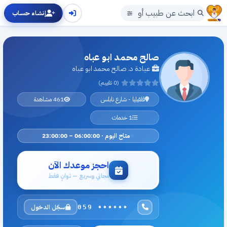
إنشاء حساب
صالح محمد ابو عباه
عيادة د. صالح محمد ابو عباه
(0 تقييم)
قلقيليا - شارع نابلس
461 مشاهدة
1 خدمات
متاح اليوم · 06:00:00 – 23:00:00
احجز موعدك الآن
مجاني وسريع — ثوانٍ فقط
سجّل الدخول
059 ••••••