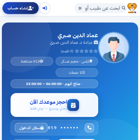
إنشاء حساب
عماد الدين صبري
عيادة د. عماد الدين صبري
(0 تقييم)
نابلس - مخيم عسكر
412 مشاهدة
1 خدمات
متاح اليوم · 06:00:00 – 23:00:00
احجز موعدك الآن
مجاني وسريع — ثوانٍ فقط
سجّل الدخول
059 ••••••