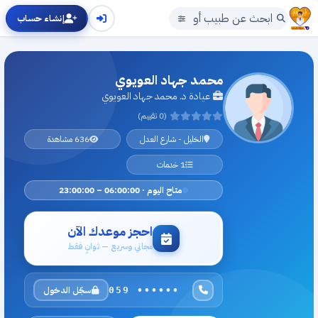
إنشاء حساب
محمد جهاد العويوي
عيادة د. محمد جهاد العويوي
(0 تقييم)
الخليل - شارع العدل
636 مشاهدة
1 خدمات
متاح اليوم · 06:00:00 – 23:00:00
احجز موعدك الآن
مجاني وسريع — ثوانٍ فقط
سجّل الدخول
059 ••••••