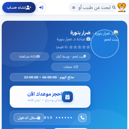
إنشاء حساب
ضرار بنورة
عيادة د. ضرار بنورة
(0 تقييم)
بيت لحم - وسط البلد
401 مشاهدة
1 خدمات
متاح اليوم · 06:00:00 – 23:00:00
احجز موعدك الآن
مجاني وسريع — ثوانٍ فقط
سجّل الدخول
059 ••••••