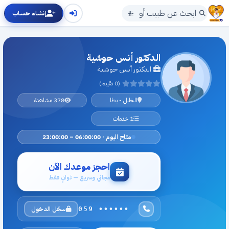
إنشاء حساب
الدكتور أنس حوشية
الدكتور أنس حوشية
(0 تقييم)
الخليل - يطا
378 مشاهدة
1 خدمات
متاح اليوم · 06:00:00 – 23:00:00
احجز موعدك الآن
مجاني وسريع — ثوانٍ فقط
سجّل الدخول
059 ••••••