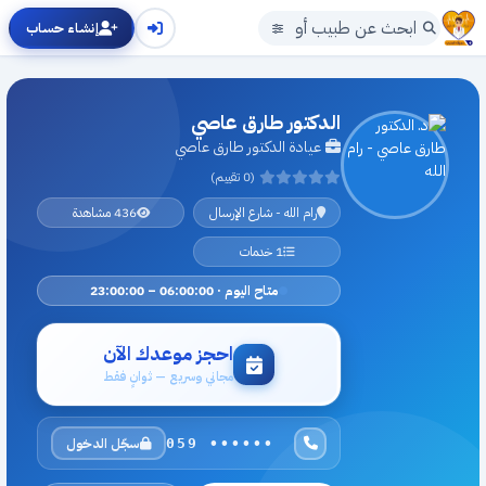
إنشاء حساب
الدكتور طارق عاصي
عيادة الدكتور طارق عاصي
(0 تقييم)
رام الله - شارع الإرسال
436 مشاهدة
1 خدمات
متاح اليوم · 06:00:00 – 23:00:00
احجز موعدك الآن
مجاني وسريع — ثوانٍ فقط
سجّل الدخول
059 ••••••