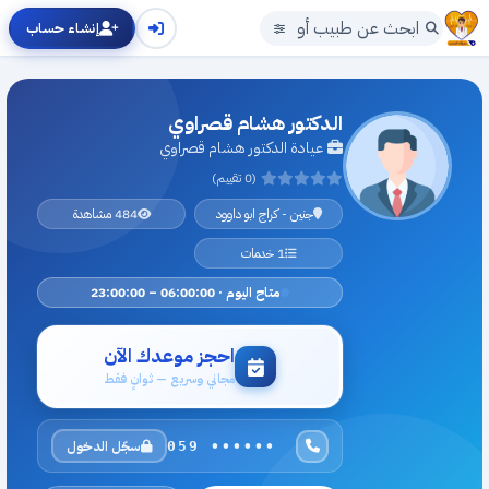
إنشاء حساب
الدكتور هشام قصراوي
عيادة الدكتور هشام قصراوي
(0 تقييم)
جنين - كراج ابو داوود
484 مشاهدة
1 خدمات
متاح اليوم · 06:00:00 – 23:00:00
احجز موعدك الآن
مجاني وسريع — ثوانٍ فقط
سجّل الدخول
059 ••••••