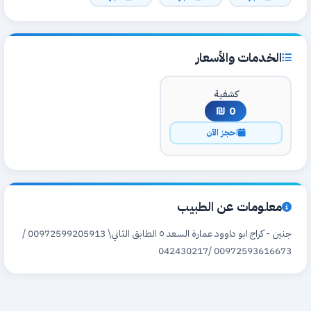
الخدمات والأسعار
كشفية
0 ₪
احجز الآن
معلومات عن الطبيب
جنين - كراج ابو داوود عمارة السعد ٥ الطابق الثاني\ 00972599205913 /
00972593616673 /042430217