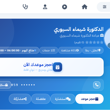
الدكتورة شيماء السيوري
عيادة الدكتورة شيماء السيوري
(0 تقييم)
الخليل - يطا
401 مشاهدة
1 خدمات
متاح اليوم · 06:00:00 – 23:00:00
احجز موعدك الآن
مجاني وسريع — ثوانٍ فقط
سجّل
059 ••••••
حجز موعد
استشارة
مفضلة
مشاركة