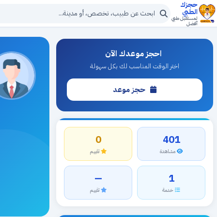
حجزك
الطبي
لمستقبل طبي
أفضل
احجز موعدك الآن
اختر الوقت المناسب لك بكل سهولة
حجز موعد
0
401
مشاهدة
تقييم
—
1
خدمة
تقييم