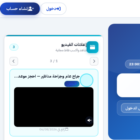
دخول
إنشاء حساب
إعلانات الفيديو
3
شاهد واكسب نقاط مجانية
1 / 3
جراح عام وجراحة مناظير — احجز موعدك بثقة عبر حجزك الطبي
مفعّل
 الدخول
رُفع في 06/08/2026