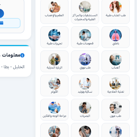
ك
طب اعشاب طبية
المستشفيات والمراكز
العقم والإخصاب
الطبية والمختبرات
ا
باطني
فحوصات طبية
تجهيزات طبية
معلومات ع
الخليل - يطا - و
أعصاب
طب نووي
الزيارة المنزلية
تغذية العلاجية
نسائية وتوليد
الأورام
طب عيون
البصريات
جراحة الوجه والفكين