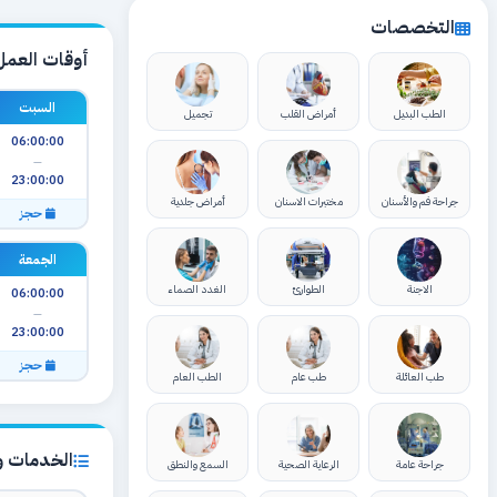
التخصصات
أوقات العمل
السبت
الطب البديل
أمراض القلب
تجميل
06:00:00
—
23:00:00
جراحة فم والأسنان
مختبرات الاسنان
أمراض جلدية
حجز
الجمعة
الاجنة
الطوارئ
الغدد الصماء
06:00:00
—
23:00:00
حجز
طب العائلة
طب عام
الطب العام
الخدمات وا
جراحة عامة
الرعاية الصحية
السمع والنطق