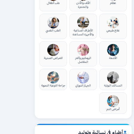
عظام
الأنف والأذن
طب أطفال
والحنجرة
علاج طبيعي
الأطراف الصناعية
الطب النفسي
والأجهزة المساعدة
الأشعة
الروماتيزم وآلام
الامراض الصدرية
المفاصل
المسالك البولية
الجهاز الدوراني
جراحة الاوعية الدموية
أمراض الدم
أطباء في نسائية وتوليد