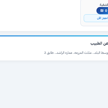
شفية
0 ₪
حجز الآن
ن الطبيب
سط البلد... مثلث المزرعه.. عماره الراشد... طابق 2