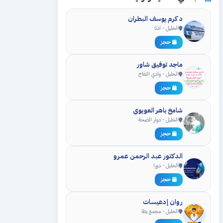
د كرم يوسف البطران
الخليل - اذنا
حجز
ماجد توفيق شاور
الخليل - وادي التفاح
حجز
شامخ باهر العويوي
الخليل - دوار الصحة
حجز
الدكتور عبد الرحمن عمرو
الخليل - دورا
حجز
روان إدعيسات
الخليل - مجمع يطا