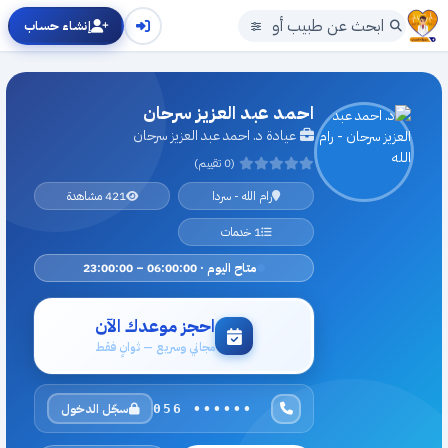
إنشاء حساب
احمد عبد العزيز سرحان
عيادة د. احمد عبد العزيز سرحان
(0 تقييم)
رام الله - سردا
421 مشاهدة
1 خدمات
متاح اليوم · 06:00:00 – 23:00:00
احجز موعدك الآن
مجاني وسريع — ثوانٍ فقط
سجّل الدخول
056 ••••••