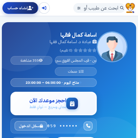
إنشاء حساب
اسامة كمال فقها
عيادة د. اسامة كمال فقها
(0 تقييم)
جنين - قرب المجلس القروي سيريس
355 مشاهدة
1 خدمات
متاح اليوم · 06:00:00 – 23:00:00
احجز موعدك الآن
مجاني وسريع — ثوانٍ فقط
سجّل الدخول
059 ••••••