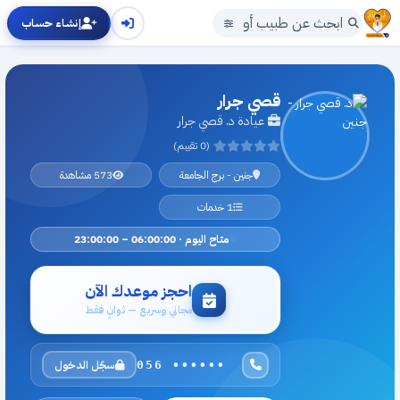
إنشاء حساب
قصي جرار
عيادة د. قصي جرار
(0 تقييم)
جنين - برج الجامعة
573 مشاهدة
1 خدمات
متاح اليوم · 06:00:00 – 23:00:00
احجز موعدك الآن
مجاني وسريع — ثوانٍ فقط
سجّل الدخول
056 ••••••