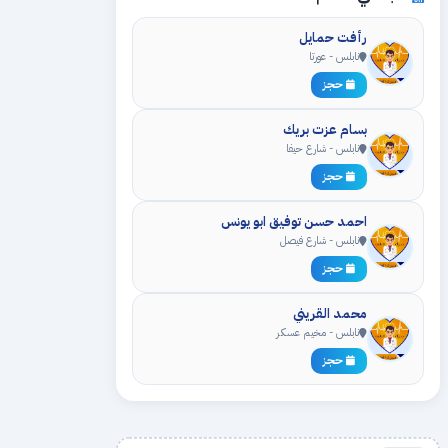
رأفت حمايل
نابلس - عورتا
حجز
بسام عزت بريك
نابلس - شارع حيفا
حجز
احمد حسن توفيق ابو يونس
نابلس - شارع فيصل
حجز
محمد القريني
نابلس - مخيم عسكر
حجز