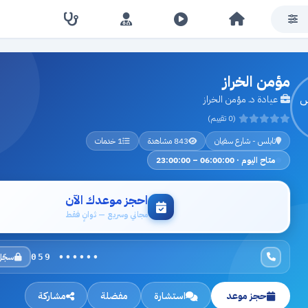
مؤمن الخراز
عيادة د. مؤمن الخراز
(0 تقييم)
نابلس - شارع سفيان
843 مشاهدة
1 خدمات
متاح اليوم · 06:00:00 – 23:00:00
احجز موعدك الآن
مجاني وسريع — ثوانٍ فقط
سجّل
059 ••••••
حجز موعد
استشارة
مفضلة
مشاركة