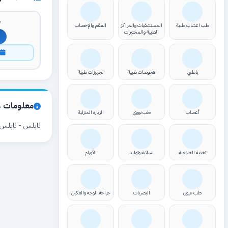
ك
طب اعشاب طبية
المستشفيات والمراكز
العقم والإخصاب
الطبية والمختبرات
ا
باطني
فحوصات طبية
تجهيزات طبية
معلومات ع
أعصاب
طب نووي
الزيارة المنزلية
نابلس - نابلس
تغذية العلاجية
نسائية وتوليد
الأورام
طب عيون
البصريات
جراحة الوجه والفكين