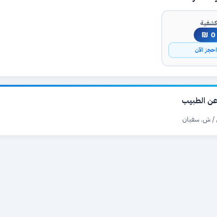
شفية
0 ₪
حجز الآن
ن الطبيب
 / ش. سفيان