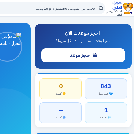
حجزك
الطبي
لمستقبل طبي
أفضل
احجز موعدك الآن
اختر الوقت المناسب لك بكل سهولة
حجز موعد
0
843
مشاهدة
تقييم
—
1
خدمة
تقييم