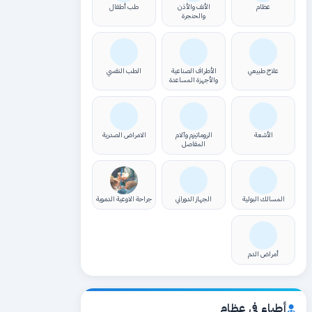
عظام
الأنف والأذن
طب أطفال
والحنجرة
علاج طبيعي
الأطراف الصناعية
الطب النفسي
والأجهزة المساعدة
الأشعة
الروماتيزم وآلام
الامراض الصدرية
المفاصل
المسالك البولية
الجهاز الدوراني
جراحة الاوعية الدموية
أمراض الدم
أطباء في عظام