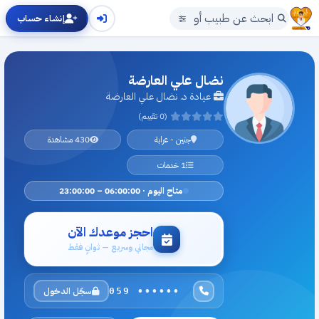
إنشاء حساب
نضال علي العارضة
عيادة د. نضال علي العارضة
(0 تقييم)
جنين - عرابة
430 مشاهدة
1 خدمات
متاح اليوم · 06:00:00 – 23:00:00
احجز موعدك الآن
مجاني وسريع — ثوانٍ فقط
سجّل الدخول
059 ••••••