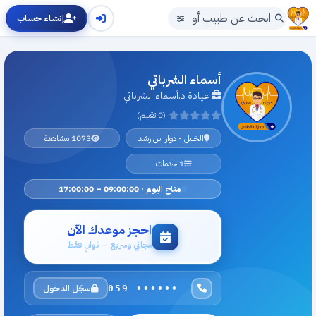
إنشاء حساب
أسماء الشرباتي
عيادة د.أسماء الشرباتي
(0 تقييم)
الخليل - دوار ابن رشد
1073 مشاهدة
1 خدمات
متاح اليوم · 09:00:00 – 17:00:00
احجز موعدك الآن
مجاني وسريع — ثوانٍ فقط
سجّل الدخول
059 ••••••