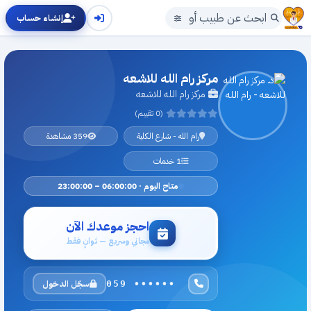
إنشاء حساب
مركز رام الله للاشعه
مركز رام الله للاشعه
(0 تقييم)
رام الله - شارع الكلية
359 مشاهدة
1 خدمات
متاح اليوم · 06:00:00 – 23:00:00
احجز موعدك الآن
مجاني وسريع — ثوانٍ فقط
سجّل الدخول
059 ••••••