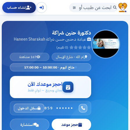
إنشاء حساب
دكتورة حنين شراكة
عيادة د.حنين حسن شراكة Haneen Sharakah
(0 تقييم)
رام الله - شارع الإرسال
167 مشاهدة
متاح اليوم · 10:00:00 – 17:00:00
احجز موعدك الآن
مجاني وسريع — ثوانٍ فقط
سجّل الدخول
059 ••••••
حجز موعد
استشارة