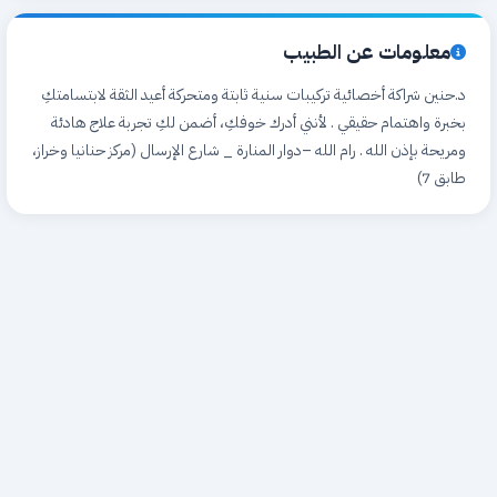
معلومات عن الطبيب
د.حنين شراكة أخصائية تركيبات سنية ثابتة ومتحركة أعيد الثقة لابتسامتكِ
بخبرة واهتمام حقيقي . لأنني أدرك خوفكِ، أضمن لكِ تجربة علاج هادئة
ومريحة بإذن الله . رام الله –دوار المنارة _ شارع الإرسال (مركز حنانيا وخراز،
طابق 7)