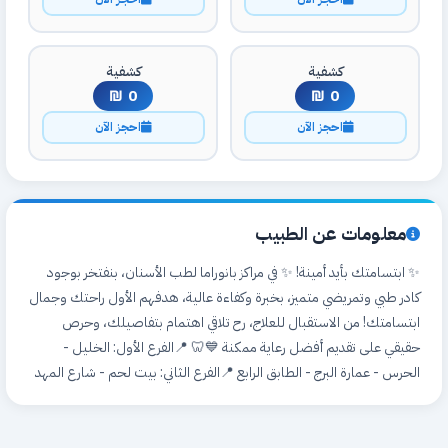
كشفية
كشفية
0 ₪
0 ₪
احجز الآن
احجز الآن
معلومات عن الطبيب
✨ ابتسامتك بأيد أمينة! ✨ في مراكز بانوراما لطب الأسنان، بنفتخر بوجود
كادر طبي وتمريضي متميز، بخبرة وكفاءة عالية، هدفهم الأول راحتك وجمال
ابتسامتك! من الاستقبال للعلاج، رح تلاقي اهتمام بتفاصيلك، وحرص
حقيقي على تقديم أفضل رعاية ممكنة 💙🦷 📍الفرع الأول: الخليل -
الحرس - عمارة البرج - الطابق الرابع 📍الفرع الثاني: بيت لحم - شارع المهد