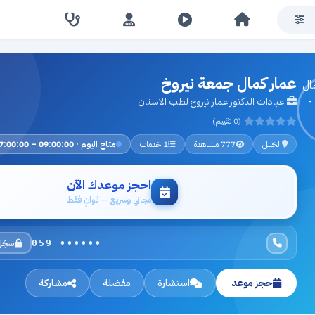
عمار كمال جمعة نيروخ
عيادات الدكتور عمار نيروخ لطب الاسنان
(0 تقييم)
الخليل
777 مشاهدة
1 خدمات
متاح اليوم · 09:00:00 – 17:00:00
احجز موعدك الآن
مجاني وسريع — ثوانٍ فقط
سجّل
059 ••••••
حجز موعد
استشارة
مفضلة
مشاركة