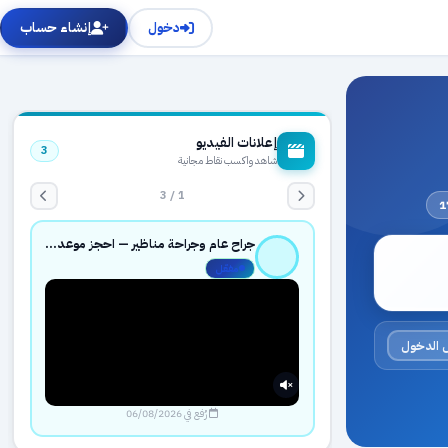
دخول
إنشاء حساب
إعلانات الفيديو
3
شاهد واكسب نقاط مجانية
1 / 3
جراح عام وجراحة مناظير — احجز موعدك بثقة عبر حجزك الطبي
مفعّل
 الدخول
رُفع في 06/08/2026