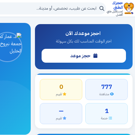
حجزك
الطبي
لمستقبل طبي
أفضل
احجز موعدك الآن
اختر الوقت المناسب لك بكل سهولة
حجز موعد
0
777
مشاهدة
تقييم
—
1
خدمة
تقييم