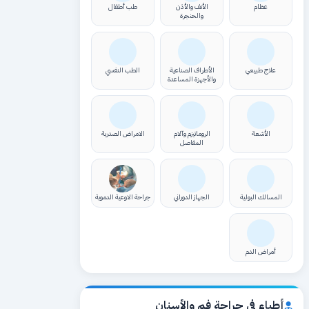
عظام
الأنف والأذن
طب أطفال
والحنجرة
علاج طبيعي
الأطراف الصناعية
الطب النفسي
والأجهزة المساعدة
الأشعة
الروماتيزم وآلام
الامراض الصدرية
المفاصل
المسالك البولية
الجهاز الدوراني
جراحة الاوعية الدموية
أمراض الدم
أطباء في جراحة فم والأسنان