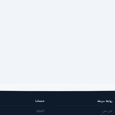
روابط سريعة
خدماتنا
من نحن
أطباؤنا