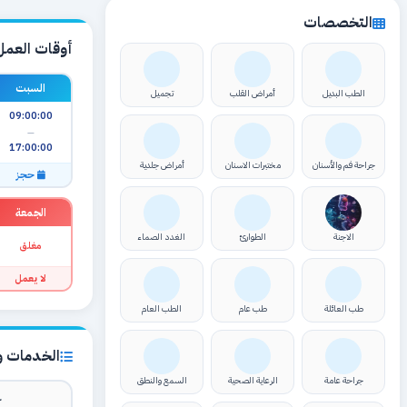
التخصصات
أوقات العمل
السبت
الطب البديل
أمراض القلب
تجميل
09:00:00
—
17:00:00
جراحة فم والأسنان
مختبرات الاسنان
أمراض جلدية
حجز
الجمعة
الاجنة
الطوارئ
الغدد الصماء
مغلق
لا يعمل
طب العائلة
طب عام
الطب العام
الخدمات وا
جراحة عامة
الرعاية الصحية
السمع والنطق
ك