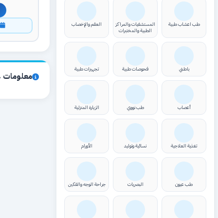
طب اعشاب طبية
المستشفيات والمراكز
العقم والإخصاب
ا
الطبية والمختبرات
باطني
فحوصات طبية
تجهيزات طبية
معلومات ع
أعصاب
طب نووي
الزيارة المنزلية
تغذية العلاجية
نسائية وتوليد
الأورام
طب عيون
البصريات
جراحة الوجه والفكين