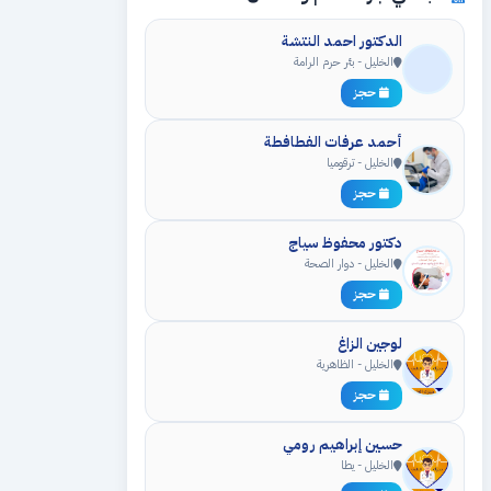
الدكتور احمد النتشة
الخليل - بئر حرم الرامة
حجز
أحمد عرفات الفطافطة
الخليل - ترقوميا
حجز
دكتور محفوظ سياج
الخليل - دوار الصحة
حجز
لوجين الزاغ
الخليل - الظاهرية
حجز
حسين إبراهيم رومي
الخليل - يطا