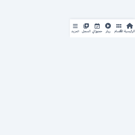
المزيد
الرئيسية
الأقسام
ريلز
حجوزاتي
السجل
حجزك الطبي
لمستقبل طبي أفضل
منصة رقمية متكاملة تربط المرضى بأطبائهم، وتُيسّر إدارة
المواعيد والسجلات الطبية بكل سهولة وأمان.
روابط سريعة