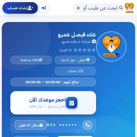
إنشاء حساب
علاء فيصل عمرو
عيادة د.علاء عمرو
(0 تقييم)
الخليل - دوار المنارة
586 مشاهدة
1 خدمات
متاح اليوم · 10:00:00 – 18:00:00
احجز موعدك الآن
مجاني وسريع — ثوانٍ فقط
سجّل الدخول
059 ••••••