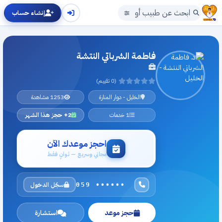
إنشاء حساب
فاطمة الشرباتي النتشة
(0 تقييم)
الخليل - دوار المنارة
1253 مشاهدة
1 خدمات
2+ حجز هذا الشهر
احجز موعدك الآن
مجاني وسريع — ثوانٍ فقط
سجّل الدخول
059 ••••••
حجز موعد
استشارة