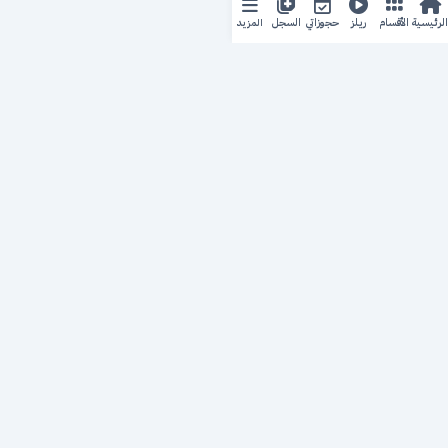
المزيد
الرئيسية
الأقسام
ريلز
حجوزاتي
السجل
حجزك الطبي
لمستقبل طبي أفضل
منصة رقمية متكاملة تربط المرضى بأطبائهم، وتُيسّر إدارة
المواعيد والسجلات الطبية بكل سهولة وأمان.
روابط سريعة
من نحن
خدماتنا
سياسة الخصوصية
أطباؤنا