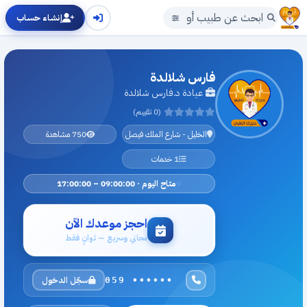
إنشاء حساب
فارس شلالدة
عيادة د.فارس شلالدة
(0 تقييم)
الخليل - شارع الملك فيصل
750 مشاهدة
1 خدمات
متاح اليوم · 09:00:00 – 17:00:00
احجز موعدك الآن
مجاني وسريع — ثوانٍ فقط
سجّل الدخول
059 ••••••